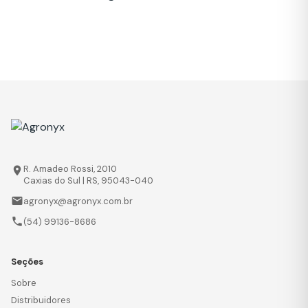
R. Amadeo Rossi, 2010
place
Caxias do Sul | RS, 95043-040
email
agronyx@agronyx.com.br
phone
(54) 99136-8686
Seções
Sobre
Distribuidores