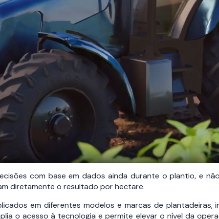
decisões com base em dados ainda durante o plantio, e nã
am diretamente o resultado por hectare.
licados em diferentes modelos e marcas de plantadeiras, i
lia o acesso à tecnologia e permite elevar o nível da ope