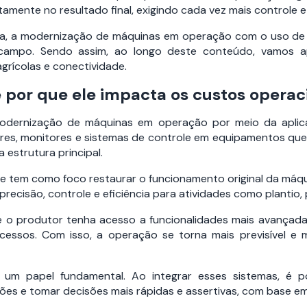
mente no resultado final, exigindo cada vez mais controle e 
 seja, a modernização de máquinas em operação com o uso de
 campo. Sendo assim, ao longo deste conteúdo, vamos a
grícolas e conectividade.
 e por que ele impacta os custos operac
modernização de máquinas em operação por meio da aplica
ores, monitores e sistemas de controle em equipamentos que 
estrutura principal.
ue tem como foco restaurar o funcionamento original da máqui
ecisão, controle e eficiência para atividades como plantio, p
e o produtor tenha acesso a funcionalidades mais avançad
essos. Com isso, a operação se torna mais previsível e
 um papel fundamental. Ao integrar esses sistemas, é p
 e tomar decisões mais rápidas e assertivas, com base em