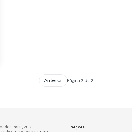
Anterior
Página 2 de 2
madeo Rossi, 2010
Seções
ias do Sul | RS, 95043-040