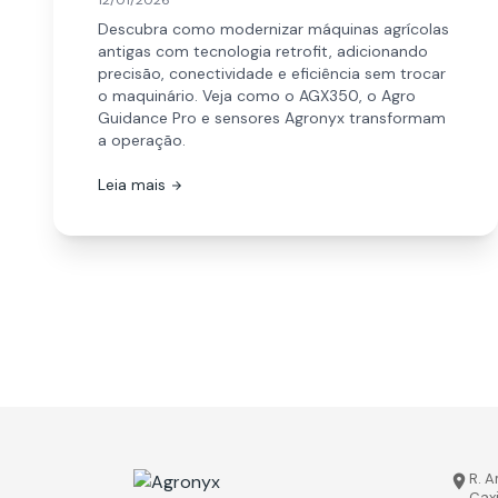
12/01/2026
Descubra como modernizar máquinas agrícolas
antigas com tecnologia retrofit, adicionando
precisão, conectividade e eficiência sem trocar
o maquinário. Veja como o AGX350, o Agro
Guidance Pro e sensores Agronyx transformam
a operação.
Leia mais
arrow_forward
R. A
place
Cax